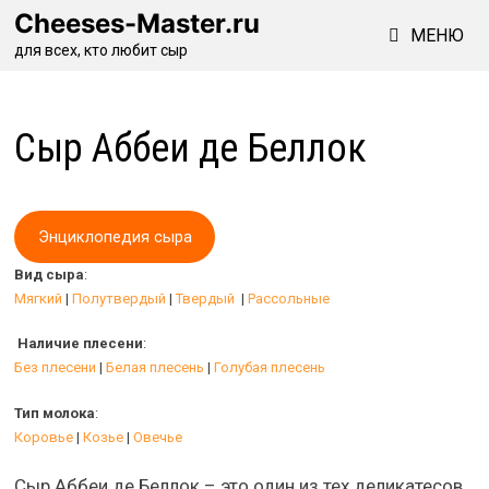
Перейти
Cheeses-Master.ru
МЕНЮ
к
для всех, кто любит сыр
содержимому
Сыр Аббеи де Беллок
Энциклопедия сыра
Вид сыра
:
Мягкий
|
Полутвердый
|
Твердый
|
Рассольные
Наличие плесени
:
Без плесени
|
Белая плесень
|
Голубая плесень
Тип молока
:
Коровье
|
Козье
|
Овечье
Сыр Аббеи де Беллок – это один из тех деликатесов,