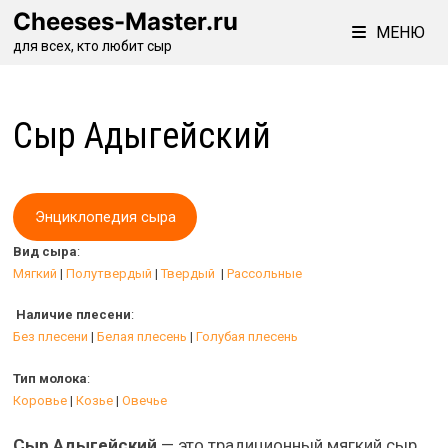
Перейти
Cheeses-Master.ru
МЕНЮ
к
для всех, кто любит сыр
содержимому
Сыр Адыгейский
Энциклопедия сыра
Вид сыра
:
Мягкий
|
Полутвердый
|
Твердый
|
Рассольные
Наличие плесени
:
Без плесени
|
Белая плесень
|
Голубая плесень
Тип молока
:
Коровье
|
Козье
|
Овечье
Сыр Адыгейский
— это традиционный мягкий сыр,