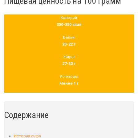
Пищевая ценность на 100 грамм
Калорий
330-350 ккал
Белки
20-22 г
Жиры
27-30 г
Углеводы
М
енее 1 г
Содержание
История сыра