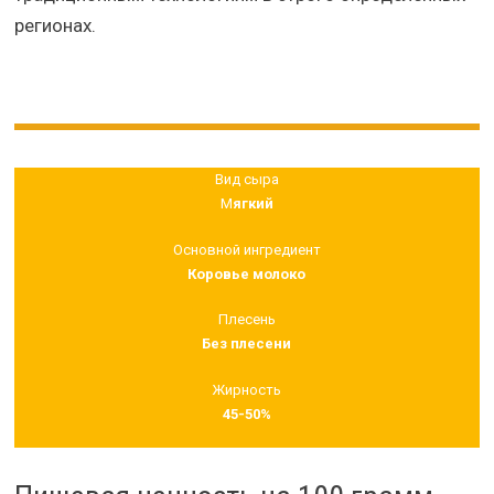
регионах.
Вид сыра
М
ягкий
Основной ингредиент
Коровье молоко
Плесень
Без плесени
Жирность
45-50%