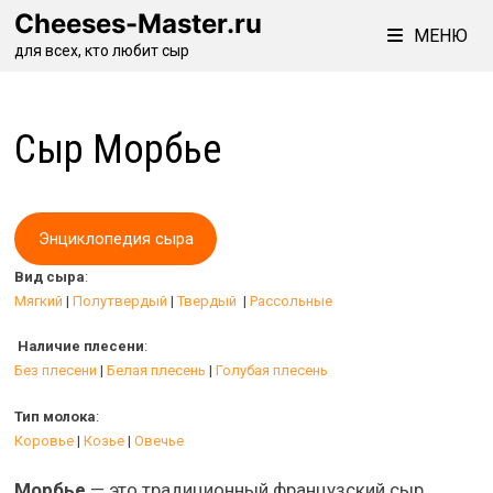
Перейти
Cheeses-Master.ru
МЕНЮ
к
для всех, кто любит сыр
содержимому
Сыр Морбье
Энциклопедия сыра
Вид сыра
:
Мягкий
|
Полутвердый
|
Твердый
|
Рассольные
Наличие плесени
:
Без плесени
|
Белая плесень
|
Голубая плесень
Тип молока
:
Коровье
|
Козье
|
Овечье
Морбье
— это традиционный французский сыр,