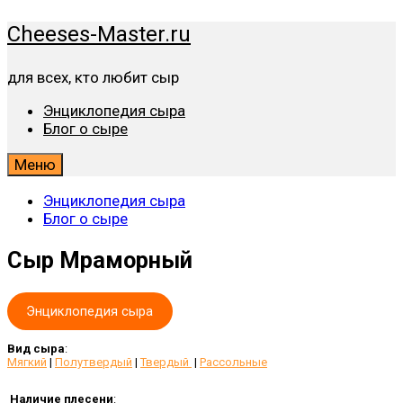
Перейти
Cheeses-Master.ru
к
содержимому
для всех, кто любит сыр
Энциклопедия сыра
Блог о сыре
Меню
Энциклопедия сыра
Блог о сыре
Сыр Мраморный
Энциклопедия сыра
Вид сыра
:
Мягкий
|
Полутвердый
|
Твердый
|
Рассольные
Наличие плесени
: