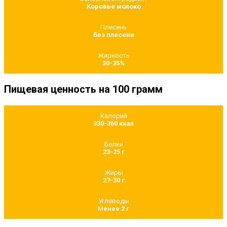
Коровье молоко
Плесень
Без плесени
Жирность
30-35%
Пищевая ценность на 100 грамм
Калорий
330-360 ккал
Белки
23-25 г
Жиры
27-30 г
Углеводы
М
енее 2 г